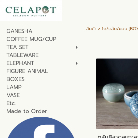
สินค้า
>
โถ/ตลับ/ผอบ [BO
GANESHA
COFFEE MUG/CUP
TEA SET
TABLEWARE
ELEPHANT
FIGURE ANIMAL
BOXES
LAMP
VASE
Etc.
Made to Order
ตลับศิลาดลแกะล