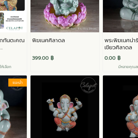
อกทันตะคณ
พิฆเนศศิลาดล
พระพิฆเนศน่ารั
เขียวศิลาดล
399.00 ฿
0.00 ฿
ห้เลือก
มีหลายคุณสมบ
แนะนำ