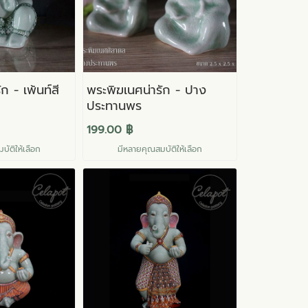
ก - เพ้นท์สี
พระพิฆเนศน่ารัก - ปาง
ประทานพร
199.00 ฿
ัติให้เลือก
มีหลายคุณสมบัติให้เลือก