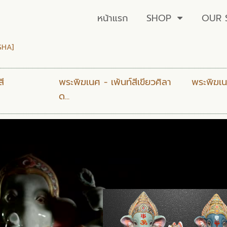
หน้าแรก
SHOP
OUR 
SHA]
สี
พระพิฆเนศ - เพ้นท์สีเขียวศิลา
พระพิฆเน
ด...