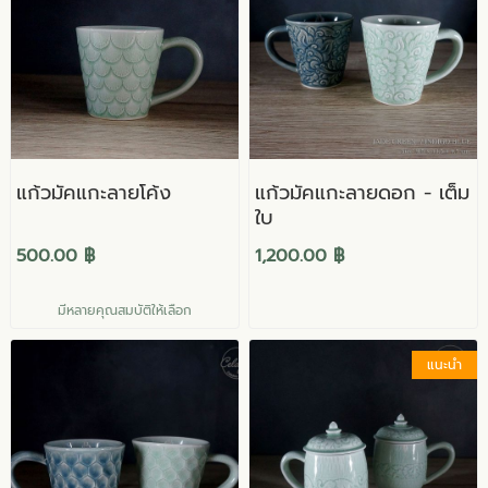
แก้วมัคแกะลายโค้ง
แก้วมัคแกะลายดอก - เต็ม
ใบ
500.00 ฿
1,200.00 ฿
มีหลายคุณสมบัติให้เลือก
แนะนำ