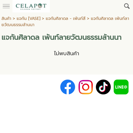
สินค้า
>
แจกัน [VASE]
>
แจกันศิลาดล - เพ้นท์สี
> แจกันศิลาดล เพ้นท์ลา
ยวัฒนธรรมล้านนา
แจกันศิลาดล เพ้นท์ลายวัฒนธรรมล้านนา
ไม่พบสินค้า
Copyright (c) 2019
บริษัท เซลาพอต จำกัด
ที่อยู่: 162 หมู่ 3 ต.ป่าป้อง ถ.ดอยสะเก็ด-บ
CELAPOT CO.,LTD.
Tel: +66-93-1396298, 096-1541928
Line: @celapot
E-mail: infocelapot@celapot.co.th