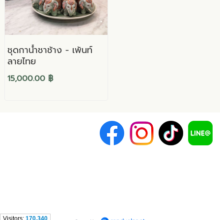
ชุดกาน้ำชาช้าง - เพ้นท์
ลายไทย
15,000.00 ฿
Copyright (c) 2019
บริษัท เซลาพอต จำกัด
ที่อยู่: 162 หมู่ 3 ต.ป่าป้อง ถ.ดอยสะเก็ด-บ
CELAPOT CO.,LTD.
Tel: +66-93-1396298, 096-1541928
Line: @celapot
E-mail: infocelapot@celapot.co.th
Visitors:
170,340